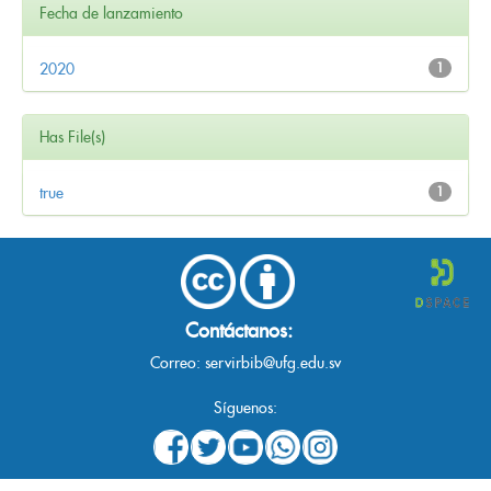
Fecha de lanzamiento
2020
1
Has File(s)
true
1
Contáctanos:
Correo:
servirbib@ufg.edu.sv
Síguenos: