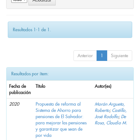
Resultados 1-1 de 1.
Anterior
1
Siguiente
Resultados por ítem:
Fecha de
Título
Autor(es)
publicación
2020
Propuesta de reforma al
Morán Argueta,
Sistema de Ahorro para
Roberto
;
Castillo,
pensiones de El Salvador:
José Rodolfo
;
De
para mejorar las pensiones
Rosa, Claudio M.
y garantizar que sean de
por vida