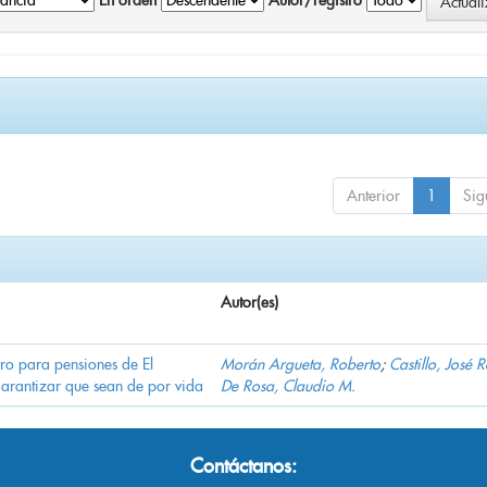
En orden
Autor/registro
Anterior
1
Sig
Autor(es)
ro para pensiones de El
Morán Argueta, Roberto
;
Castillo, José 
garantizar que sean de por vida
De Rosa, Claudio M.
Contáctanos: