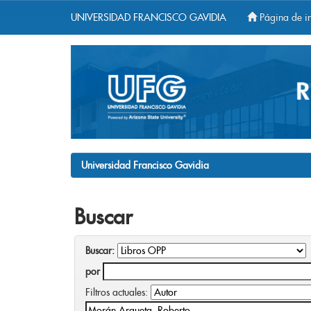
UNIVERSIDAD FRANCISCO GAVIDIA
Página de in
Skip
navigation
Universidad Francisco Gavidia
Buscar
Buscar:
por
Filtros actuales: