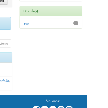
Has File(s)
true
1
uiente
Rodolfo
;
Síguenos: