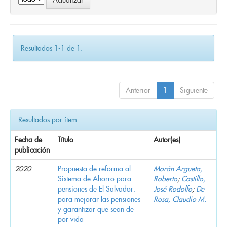
Resultados 1-1 de 1.
Anterior
1
Siguiente
Resultados por ítem:
Fecha de
Título
Autor(es)
publicación
2020
Propuesta de reforma al
Morán Argueta,
Sistema de Ahorro para
Roberto
;
Castillo,
pensiones de El Salvador:
José Rodolfo
;
De
para mejorar las pensiones
Rosa, Claudio M.
y garantizar que sean de
por vida