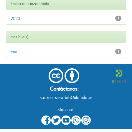
Fecha de lanzamiento
2020
1
Has File(s)
true
1
Contáctanos:
Correo:
servirbib@ufg.edu.sv
Síguenos: