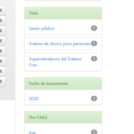
Título
Sector público
1
Sistema de ahorro para pensiones
1
Superintendencia del Sistema
1
Fina...
Fecha de lanzamiento
2020
1
Has File(s)
true
1