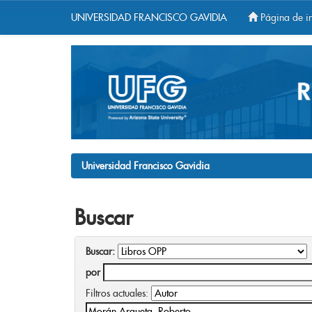
UNIVERSIDAD FRANCISCO GAVIDIA
Página de in
Skip
navigation
Universidad Francisco Gavidia
Buscar
Buscar:
por
Filtros actuales: