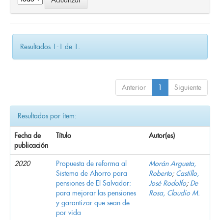
Resultados 1-1 de 1.
Anterior
1
Siguiente
Resultados por ítem:
Fecha de
Título
Autor(es)
publicación
2020
Propuesta de reforma al
Morán Argueta,
Sistema de Ahorro para
Roberto
;
Castillo,
pensiones de El Salvador:
José Rodolfo
;
De
para mejorar las pensiones
Rosa, Claudio M.
y garantizar que sean de
por vida