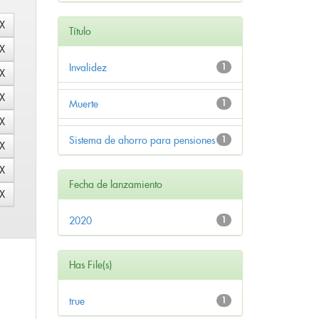
Título
Invalidez
1
Muerte
1
Sistema de ahorro para pensiones
1
Fecha de lanzamiento
2020
1
Has File(s)
true
1