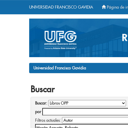
UNIVERSIDAD FRANCISCO GAVIDIA
Página de in
Skip
navigation
Universidad Francisco Gavidia
Buscar
Buscar:
por
Filtros actuales: