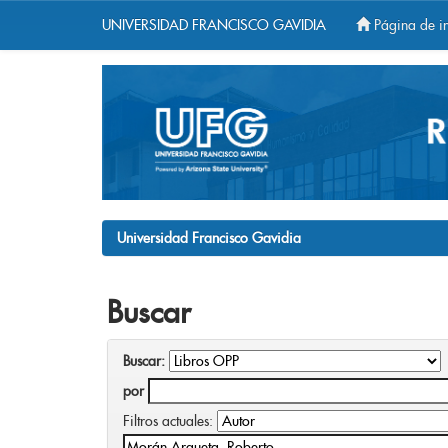
UNIVERSIDAD FRANCISCO GAVIDIA
Página de in
Skip
navigation
Universidad Francisco Gavidia
Buscar
Buscar:
por
Filtros actuales: