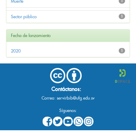
Muerte
1
Sector público
1
Fecha de lanzamiento
2020
1
Contáctanos:
Correo:
servirbib@ufg.edu.sv
Síguenos: