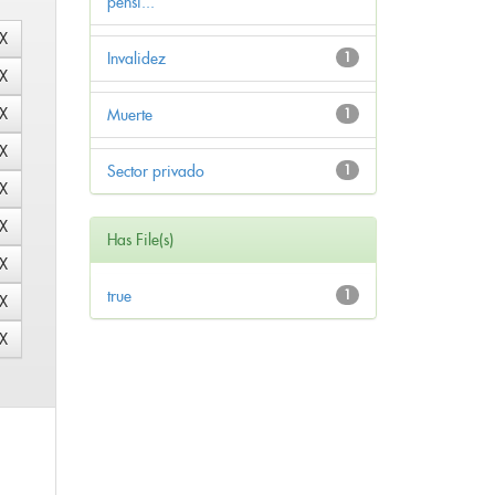
pensi...
Invalidez
1
Muerte
1
Sector privado
1
Has File(s)
true
1