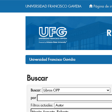
UNIVERSIDAD FRANCISCO GAVIDIA
Página de in
Skip
navigation
Universidad Francisco Gavidia
Buscar
Buscar:
por
Filtros actuales: