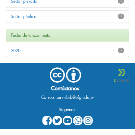
Sector privado
1
Sector público
1
Fecha de lanzamiento
2020
1
Contáctanos:
Correo:
servirbib@ufg.edu.sv
Síguenos: