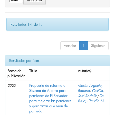
Resultados 1-1 de 1.
Anterior
1
Siguiente
Resultados por ítem:
Fecha de
Título
Autor(es)
publicación
2020
Propuesta de reforma al
Morán Argueta,
Sistema de Ahorro para
Roberto
;
Castillo,
pensiones de El Salvador:
José Rodolfo
;
De
para mejorar las pensiones
Rosa, Claudio M.
y garantizar que sean de
por vida