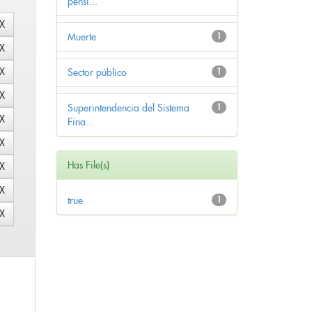
pensi...
Muerte
1
Sector público
1
Superintendencia del Sistema
1
Fina...
Has File(s)
true
1