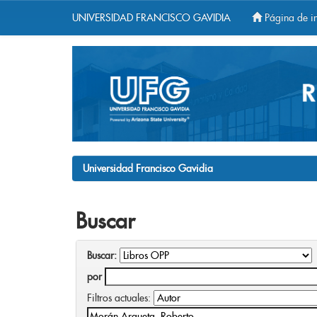
UNIVERSIDAD FRANCISCO GAVIDIA
Página de in
Skip
navigation
Universidad Francisco Gavidia
Buscar
Buscar:
por
Filtros actuales: