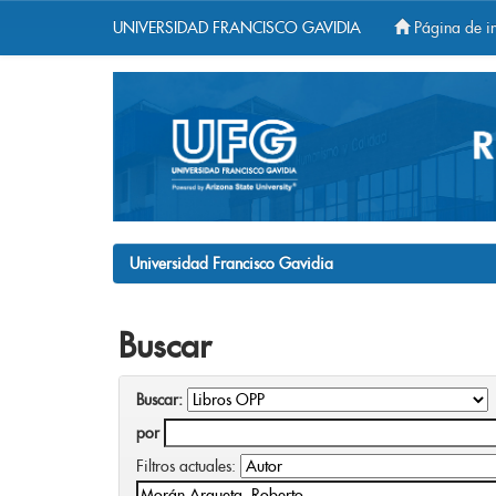
UNIVERSIDAD FRANCISCO GAVIDIA
Página de in
Skip
navigation
Universidad Francisco Gavidia
Buscar
Buscar:
por
Filtros actuales: