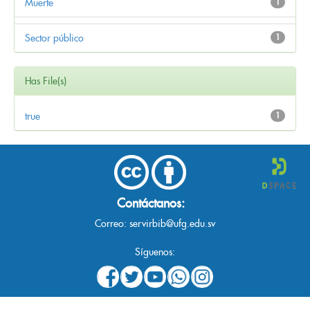
Muerte
1
Sector público
1
Has File(s)
true
1
Contáctanos:
Correo:
servirbib@ufg.edu.sv
Síguenos: