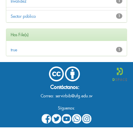
Invalidez
1
Sector público
1
Has File(s)
true
1
Contáctanos:
Correo:
servirbib@ufg.edu.sv
Síguenos: