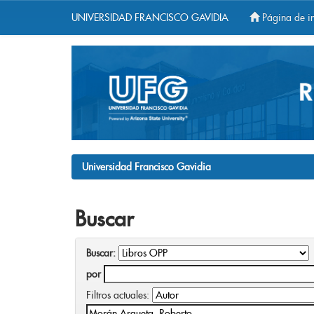
UNIVERSIDAD FRANCISCO GAVIDIA
Página de in
Skip
navigation
Universidad Francisco Gavidia
Buscar
Buscar:
por
Filtros actuales: