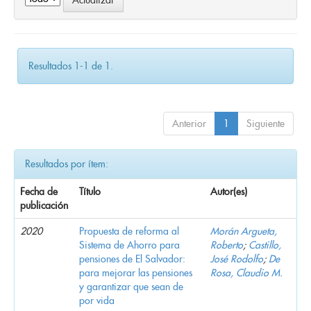
Resultados 1-1 de 1.
Anterior
1
Siguiente
Resultados por ítem:
Fecha de
Título
Autor(es)
publicación
2020
Propuesta de reforma al
Morán Argueta,
Sistema de Ahorro para
Roberto
;
Castillo,
pensiones de El Salvador:
José Rodolfo
;
De
para mejorar las pensiones
Rosa, Claudio M.
y garantizar que sean de
por vida