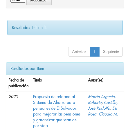
Resultados 1-1 de 1.
Anterior
1
Siguiente
Resultados por ítem:
Fecha de
Título
Autor(es)
publicación
2020
Propuesta de reforma al
Morán Argueta,
Sistema de Ahorro para
Roberto
;
Castillo,
pensiones de El Salvador:
José Rodolfo
;
De
para mejorar las pensiones
Rosa, Claudio M.
y garantizar que sean de
por vida