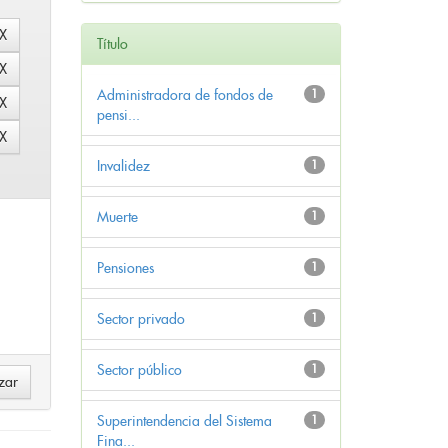
Título
Administradora de fondos de
1
pensi...
Invalidez
1
Muerte
1
Pensiones
1
Sector privado
1
Sector público
1
Superintendencia del Sistema
1
Fina...