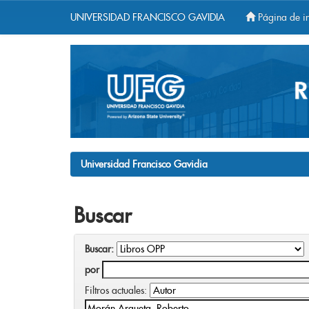
UNIVERSIDAD FRANCISCO GAVIDIA
Página de in
Skip
navigation
Universidad Francisco Gavidia
Buscar
Buscar:
por
Filtros actuales: