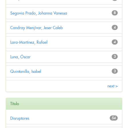
Segovia Prado, Johanna Vanessa
8
Candray Menjívar, Jeser Caleb
4
Lara-Martínez, Rafael
4
Luna, Óscar
3
Quintanilla, Isabel
3
next >
Título
Disruptores
54