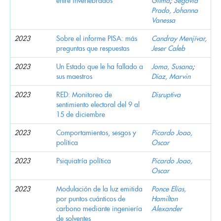
entre invertebrados
Gilma
;
Segovia
Prado, Johanna
Vanessa
2023
Sobre el informe PISA: más
Candray Menjívar,
preguntas que respuestas
Jeser Caleb
2023
Un Estado que le ha fallado a
Joma, Susana
;
sus maestros
Díaz, Marvin
2023
RED: Monitoreo de
Disruptiva
sentimiento electoral del 9 al
15 de diciembre
2023
Comportamientos, sesgos y
Picardo Joao,
política
Oscar
2023
Psiquiatría política
Picardo Joao,
Oscar
2023
Modulación de la luz emitida
Ponce Elías,
por puntos cuánticos de
Hamilton
carbono mediante ingeniería
Alexander
de solventes