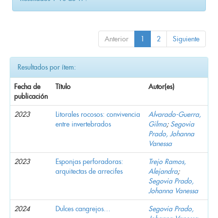
Anterior
1
2
Siguiente
Resultados por ítem:
Fecha de
Título
Autor(es)
publicación
2023
Litorales rocosos: convivencia
Alvarado-Guerra,
entre invertebrados
Gilma
;
Segovia
Prado, Johanna
Vanessa
2023
Esponjas perforadoras:
Trejo Ramos,
arquitectas de arrecifes
Alejandra
;
Segovia Prado,
Johanna Vanessa
2024
Dulces cangrejos…
Segovia Prado,