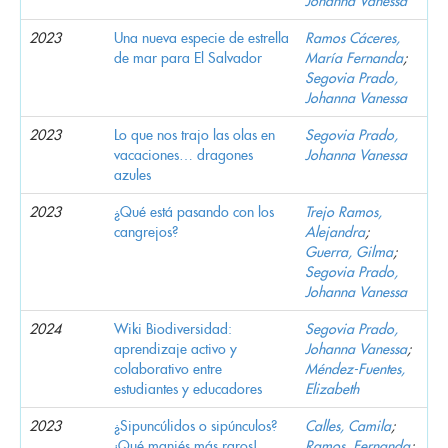
Johanna Vanessa
2023
Una nueva especie de estrella
Ramos Cáceres,
de mar para El Salvador
María Fernanda
;
Segovia Prado,
Johanna Vanessa
2023
Lo que nos trajo las olas en
Segovia Prado,
vacaciones… dragones
Johanna Vanessa
azules
2023
¿Qué está pasando con los
Trejo Ramos,
cangrejos?
Alejandra
;
Guerra, Gilma
;
Segovia Prado,
Johanna Vanessa
2024
Wiki Biodiversidad:
Segovia Prado,
aprendizaje activo y
Johanna Vanessa
;
colaborativo entre
Méndez-Fuentes,
estudiantes y educadores
Elizabeth
2023
¿Sipuncúlidos o sipúnculos?
Calles, Camila
;
¡Qué maniés más raros!
Ramos, Fernanda
;