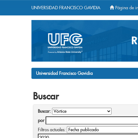
UNIVERSIDAD FRANCISCO GAVIDIA
Página de in
Skip
navigation
Universidad Francisco Gavidia
Buscar
Buscar:
por
Filtros actuales: