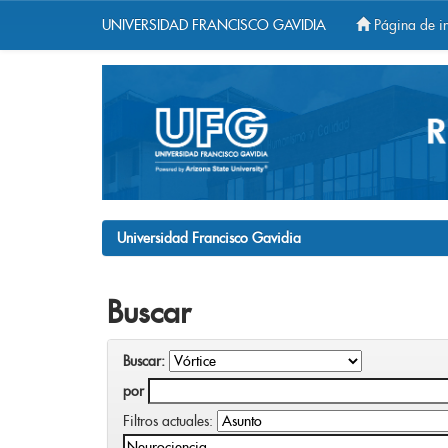
UNIVERSIDAD FRANCISCO GAVIDIA
Página de in
Skip
navigation
Universidad Francisco Gavidia
Buscar
Buscar:
por
Filtros actuales: