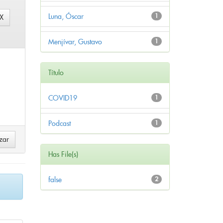
Luna, Óscar
1
Menjívar, Gustavo
1
Título
COVID19
1
Podcast
1
Has File(s)
false
2