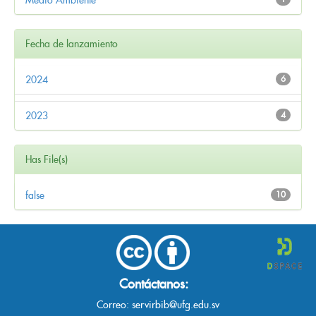
Fecha de lanzamiento
2024
6
2023
4
Has File(s)
false
10
Contáctanos:
Correo:
servirbib@ufg.edu.sv