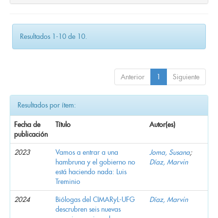
Resultados 1-10 de 10.
Anterior
1
Siguiente
Resultados por ítem:
Fecha de
Título
Autor(es)
publicación
2023
Vamos a entrar a una
Joma, Susana
;
hambruna y el gobierno no
Díaz, Marvin
está haciendo nada: Luis
Treminio
2024
Biólogas del CIMARyL-UFG
Díaz, Marvin
descrubren seis nuevas