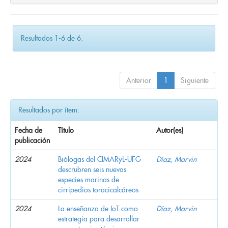
Resultados 1-6 de 6.
Anterior
1
Siguiente
Resultados por ítem:
Fecha de
Título
Autor(es)
publicación
2024
Biólogas del CIMARyL-UFG
Díaz, Marvin
descrubren seis nuevas
especies marinas de
cirripedios toracicalcáreos
2024
La enseñanza de IoT como
Díaz, Marvin
estrategia para desarrollar