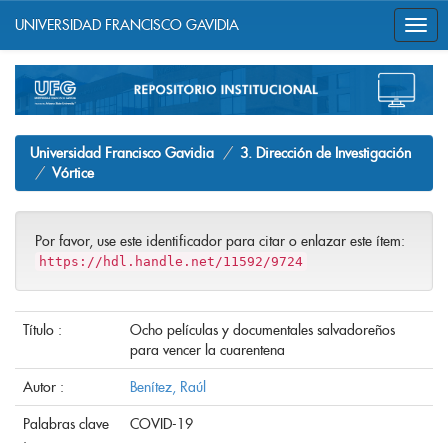
UNIVERSIDAD FRANCISCO GAVIDIA
Skip
navigation
Universidad Francisco Gavidia
3. Dirección de Investigación
Vórtice
Por favor, use este identificador para citar o enlazar este ítem:
https://hdl.handle.net/11592/9724
Título :
Ocho películas y documentales salvadoreños
para vencer la cuarentena
Autor :
Benítez, Raúl
Palabras clave
COVID-19
: