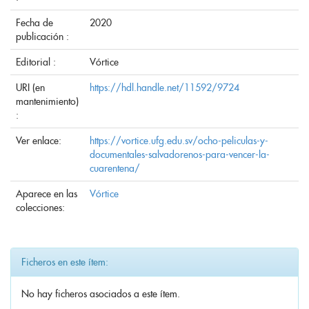
Fecha de
2020
publicación :
Editorial :
Vórtice
URI (en
https://hdl.handle.net/11592/9724
mantenimiento)
:
Ver enlace:
https://vortice.ufg.edu.sv/ocho-peliculas-y-
documentales-salvadorenos-para-vencer-la-
cuarentena/
Aparece en las
Vórtice
colecciones:
Ficheros en este ítem:
No hay ficheros asociados a este ítem.