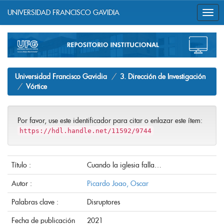
UNIVERSIDAD FRANCISCO GAVIDIA
Skip
navigation
Universidad Francisco Gavidia
3. Dirección de Investigación
Vórtice
Por favor, use este identificador para citar o enlazar este ítem:
https://hdl.handle.net/11592/9744
Título :
Cuando la iglesia falla…
Autor :
Picardo Joao, Oscar
Palabras clave :
Disruptores
Fecha de publicación
2021