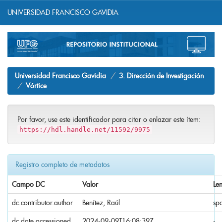
UNIVERSIDAD FRANCISCO GAVIDIA
Skip
navigation
Universidad Francisco Gavidia
3. Dirección de Investigación
Vórtice
Por favor, use este identificador para citar o enlazar este ítem:
https://hdl.handle.net/11592/9975
Registro completo de metadatos
Campo DC
Valor
Le
dc.contributor.author
Benítez, Raúl
sp
dc.date.accessioned
2024-09-09T16:08:39Z
-