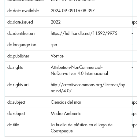
dc.date.available
2024-09-09T16:08:39Z
-
dc.date.issued
2022
sp
dc.identifier.uri
https://hdl.handle.net/11592/9975
-
dc.language.iso
spa
-
dc.publisher
Vórtice
-
dc.rights
Attribution-NonCommercial-
-
NoDerivatives 4.0 Internacional
dc.rights.uri
http://creativecommons.org/licenses/by-
-
nc-nd/4.0/
dc.subject
Ciencias del mar
sp
dc.subject
Medio Ambiente
sp
dc.title
La huella de plástico en el lago de
sp
Coatepeque