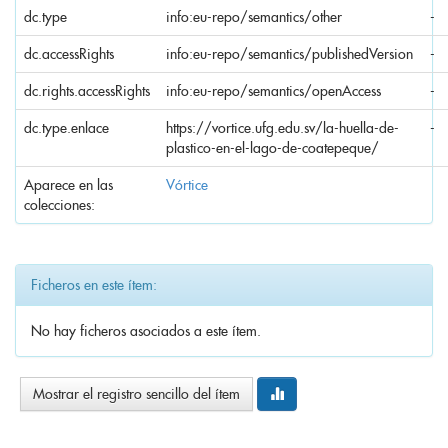
dc.type
info:eu-repo/semantics/other
-
dc.accessRights
info:eu-repo/semantics/publishedVersion
-
dc.rights.accessRights
info:eu-repo/semantics/openAccess
-
dc.type.enlace
https://vortice.ufg.edu.sv/la-huella-de-
-
plastico-en-el-lago-de-coatepeque/
Aparece en las
Vórtice
colecciones:
Ficheros en este ítem:
No hay ficheros asociados a este ítem.
Mostrar el registro sencillo del ítem