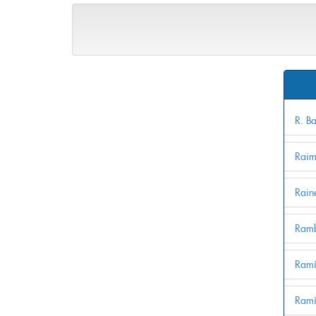
R. B
Raim
Raine
Ramb
Ramí
Ramí