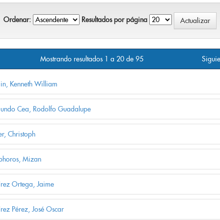
Ordenar:
Resultados por página
Mostrando resultados 1 a 20 de 95
Siguie
ain, Kenneth William
undo Cea, Rodolfo Guadalupe
r, Christoph
horos, Mizan
rez Ortega, Jaime
rez Pérez, José Oscar