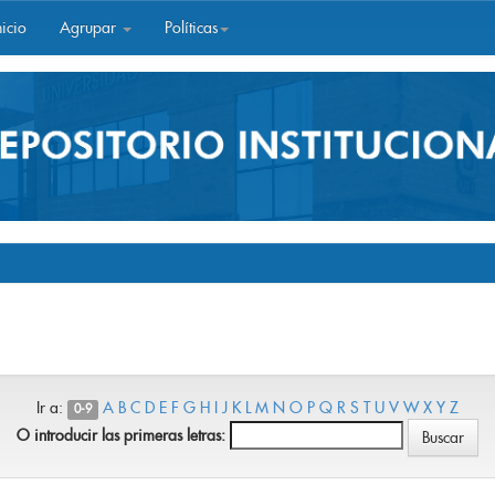
icio
Agrupar
Políticas
Ir a:
A
B
C
D
E
F
G
H
I
J
K
L
M
N
O
P
Q
R
S
T
U
V
W
X
Y
Z
0-9
O introducir las primeras letras: