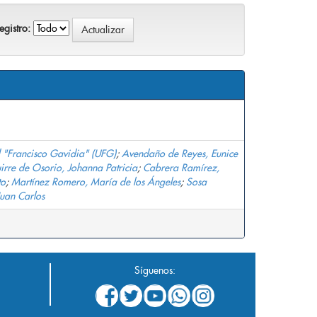
gistro:
 "Francisco Gavidia" (UFG)
;
Avendaño de Reyes, Eunice
irre de Osorio, Johanna Patricia
;
Cabrera Ramírez,
to
;
Martínez Romero, María de los Ángeles
;
Sosa
uan Carlos
Síguenos: