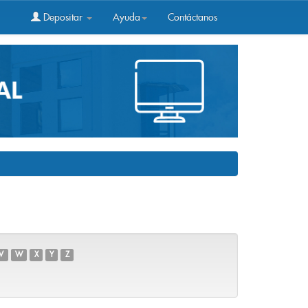
Depositar
Ayuda
Contáctanos
V
W
X
Y
Z