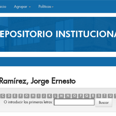
icio
Agrupar
Políticas
Ramírez, Jorge Ernesto
C
D
E
F
G
H
I
J
K
L
M
N
O
P
Q
R
S
T
U
O introducir las primeras letras: