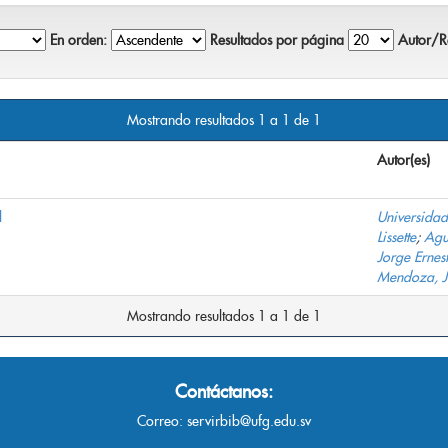
En orden:
Resultados por página
Autor/Re
Mostrando resultados 1 a 1 de 1
Autor(es)
l
Universidad
Lissette
;
Agu
Jorge Ernes
Mendoza, J
Mostrando resultados 1 a 1 de 1
Contáctanos:
Correo:
servirbib@ufg.edu.sv