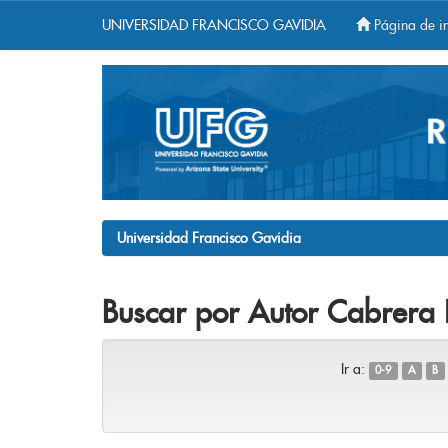
UNIVERSIDAD FRANCISCO GAVIDIA
Página de in
Skip
navigation
Universidad Francisco Gavidia
Buscar por Autor Cabrera 
Ir a:
0-9
A
B