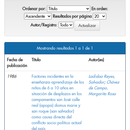
Ordenar por:
En orden:
Resultados por página
Autor/Registro:
Mostrando resultados 1 a 1 de 1
Fecha de
Título
Autor(es)
publicación
1986
Factores incidentes en la
Ladislao Reyes,
enseñanza-aprendizaje de los
Salvador
;
Chávez
niños de 6 a 10 años en
de Campo,
situación de desplazos en los
Margarita Rosa
campamentos san José calle
real (apopa) domus marie y
san roque (san salvador)
como causa directa del
conflicto socio-político actual
del país