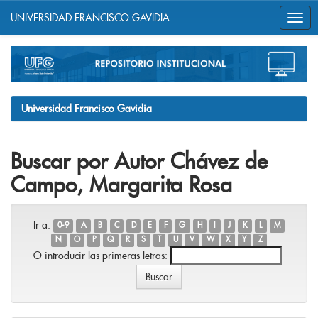
UNIVERSIDAD FRANCISCO GAVIDIA
Skip
navigation
Universidad Francisco Gavidia
Buscar por Autor Chávez de
Campo, Margarita Rosa
Ir a:
0-9
A
B
C
D
E
F
G
H
I
J
K
L
M
N
O
P
Q
R
S
T
U
V
W
X
Y
Z
O introducir las primeras letras: