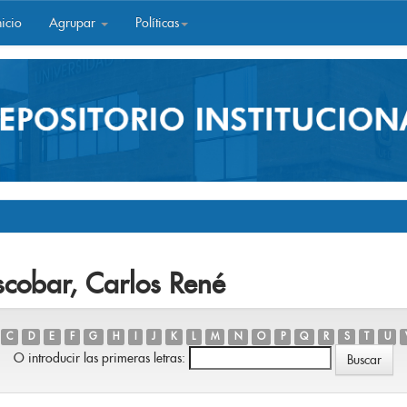
icio
Agrupar
Políticas
scobar, Carlos René
C
D
E
F
G
H
I
J
K
L
M
N
O
P
Q
R
S
T
U
O introducir las primeras letras: