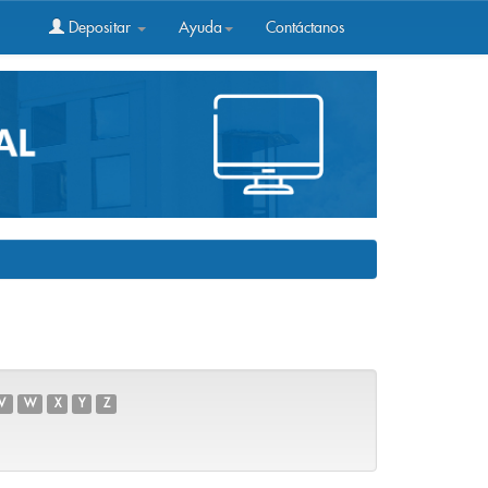
Depositar
Ayuda
Contáctanos
V
W
X
Y
Z