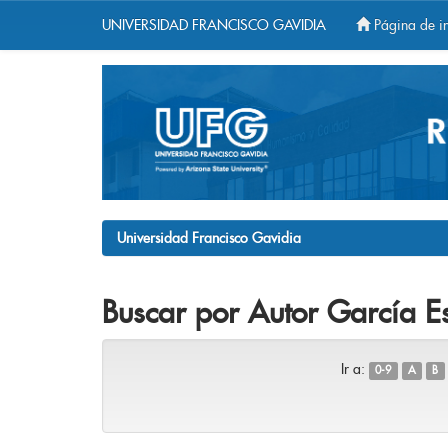
UNIVERSIDAD FRANCISCO GAVIDIA
Página de in
Skip
navigation
Universidad Francisco Gavidia
Buscar por Autor García E
Ir a:
0-9
A
B