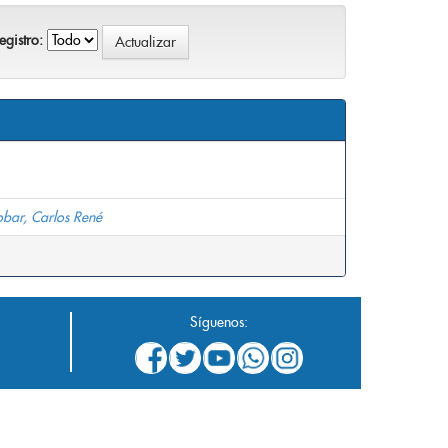
gistro:
obar, Carlos René
Síguenos: