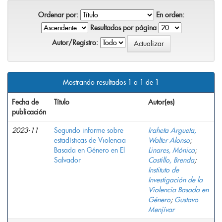
Ordenar por:
En orden:
Resultados por página
Autor/Registro:
Mostrando resultados 1 a 1 de 1
Fecha de
Título
Autor(es)
publicación
2023-11
Segundo informe sobre
Iraheta Argueta,
estadísticas de Violencia
Walter Alonso
;
Basada en Género en El
Linares, Mónica
;
Salvador
Castillo, Brenda
;
Instituto de
Investigación de la
Violencia Basada en
Género
;
Gustavo
Menjívar