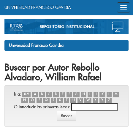
UNIVERSIDAD FRANCISCO GAVIDIA
Skip
navigation
Universidad Francisco Gavidia
Buscar por Autor Rebollo
Alvadaro, William Rafael
Ir a:
0-9
A
B
C
D
E
F
G
H
I
J
K
L
M
N
O
P
Q
R
S
T
U
V
W
X
Y
Z
O introducir las primeras letras: