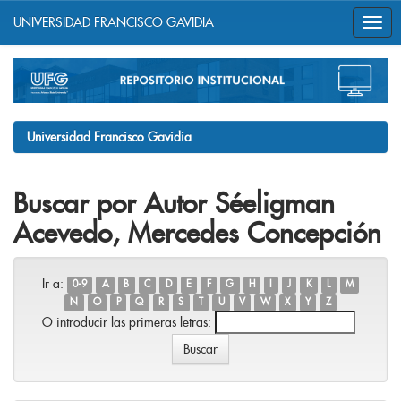
UNIVERSIDAD FRANCISCO GAVIDIA
Skip
navigation
Universidad Francisco Gavidia
Buscar por Autor Séeligman
Acevedo, Mercedes Concepción
Ir a:
0-9
A
B
C
D
E
F
G
H
I
J
K
L
M
N
O
P
Q
R
S
T
U
V
W
X
Y
Z
O introducir las primeras letras: