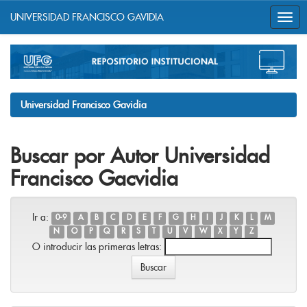
UNIVERSIDAD FRANCISCO GAVIDIA
Skip
navigation
Universidad Francisco Gavidia
Buscar por Autor Universidad
Francisco Gacvidia
Ir a:
0-9
A
B
C
D
E
F
G
H
I
J
K
L
M
N
O
P
Q
R
S
T
U
V
W
X
Y
Z
O introducir las primeras letras: