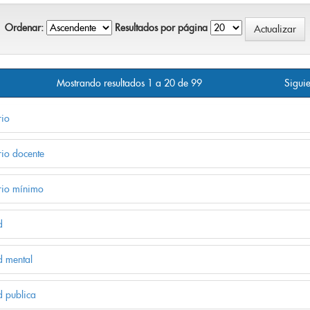
Ordenar:
Resultados por página
Mostrando resultados 1 a 20 de 99
Siguie
rio
rio docente
rio mínimo
d
d mental
d publica