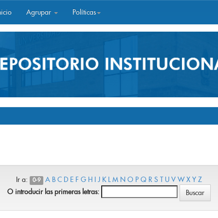
icio
Agrupar
Políticas
Ir a:
A
B
C
D
E
F
G
H
I
J
K
L
M
N
O
P
Q
R
S
T
U
V
W
X
Y
Z
0-9
O introducir las primeras letras: