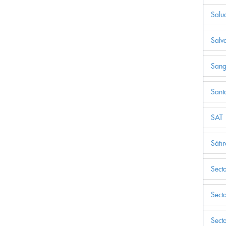
Salu
Salv
Sang
Sant
SAT
Sátir
Sect
Sect
Sect