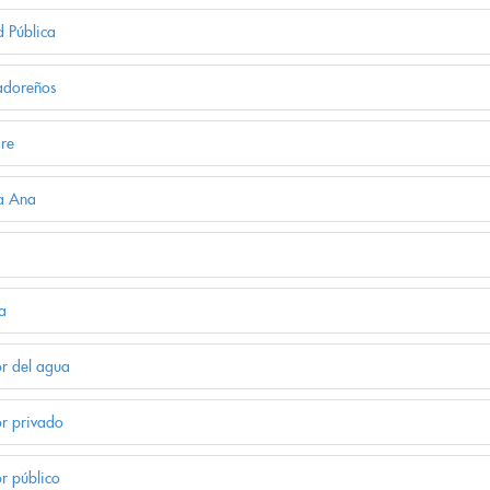
d Pública
adoreños
re
a Ana
a
or del agua
or privado
or público