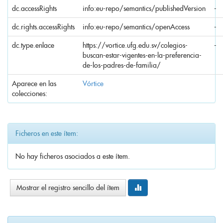
dc.accessRights
info:eu-repo/semantics/publishedVersion
-
dc.rights.accessRights
info:eu-repo/semantics/openAccess
-
dc.type.enlace
https://vortice.ufg.edu.sv/colegios-
-
buscan-estar-vigentes-en-la-preferencia-
de-los-padres-de-familia/
Aparece en las
Vórtice
colecciones:
Ficheros en este ítem:
No hay ficheros asociados a este ítem.
Mostrar el registro sencillo del ítem