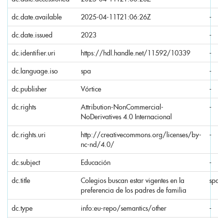
dc.date.available
2025-04-11T21:06:26Z
-
dc.date.issued
2023
-
dc.identifier.uri
https://hdl.handle.net/11592/10339
-
dc.language.iso
spa
-
dc.publisher
Vórtice
-
dc.rights
Attribution-NonCommercial-
-
NoDerivatives 4.0 Internacional
dc.rights.uri
http://creativecommons.org/licenses/by-
-
nc-nd/4.0/
dc.subject
Educación
-
dc.title
Colegios buscan estar vigentes en la
sp
preferencia de los padres de familia
dc.type
info:eu-repo/semantics/other
-