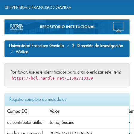
UNIVERSIDAD FRANCISCO GAVIDIA
Skip
navigation
Universidad Francisco Gavidia
3. Dirección de Investigación
Vórtice
Por favor, use este identificador para citar o enlazar este ítem:
https://hdl.handle.net/11592/10339
Registro completo de metadatos
Campo DC
Valor
Le
dc.contributor.author
Joma, Susana
-
dc.date.accessioned
2025-04-11T21:06:26Z
-