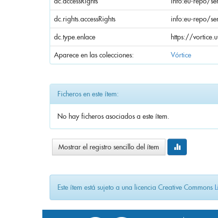
dc.accessRights
info:eu-repo/se
dc.rights.accessRights
info:eu-repo/s
dc.type.enlace
https://vortic
Aparece en las colecciones:
Vórtice
Ficheros en este ítem:
No hay ficheros asociados a este ítem.
Mostrar el registro sencillo del ítem
Este ítem está sujeto a una licencia Creative Commons
L