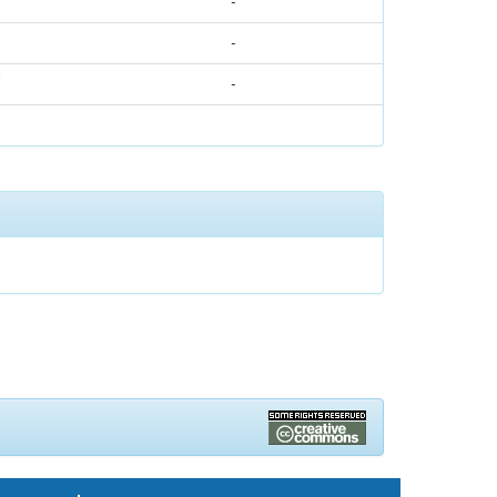
-
-
/
-