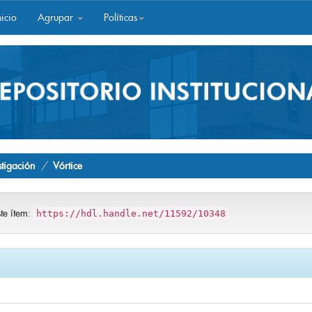
icio
Agrupar
Políticas
stigación
Vórtice
ste ítem:
https://hdl.handle.net/11592/10348