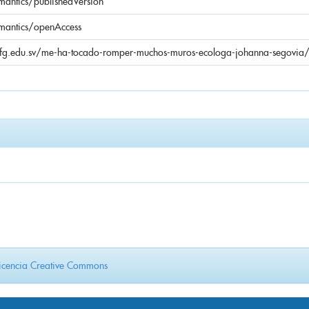
mantics/publishedVersion
emantics/openAccess
e.ufg.edu.sv/me-ha-tocado-romper-muchos-muros-ecologa-johanna-segovia
icencia Creative Commons