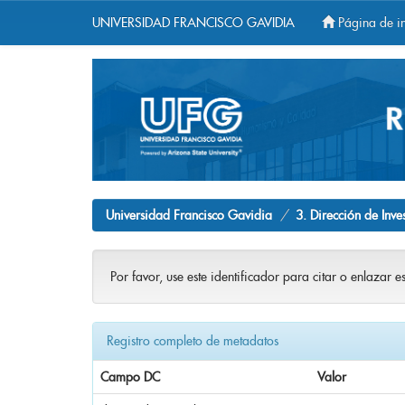
UNIVERSIDAD FRANCISCO GAVIDIA
Página de in
Skip
navigation
Universidad Francisco Gavidia
3. Dirección de Inve
Por favor, use este identificador para citar o enlazar e
Registro completo de metadatos
Campo DC
Valor