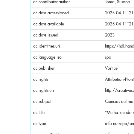
dc.contributor.author
Joma, Susana
dc.date.accessioned
2025-04-11T21
dc.date.available
2025-04-11T21
dc.date.issued
2023
dc.identifier.uri
https://hdl.ha
dc.language.iso
spa
dc.publisher
Vórtice
dc.rights
Attribution-Non
dc.rights.uri
http://creativ
dc.subject
Ciencias del ma
dc.title
“Me ha tocado 
dc.type
info:eu-repo/se