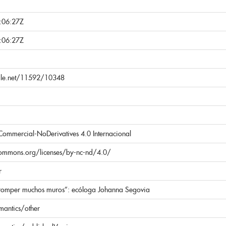
:06:27Z
:06:27Z
ndle.net/11592/10348
Commercial-NoDerivatives 4.0 Internacional
ecommons.org/licenses/by-nc-nd/4.0/
r
romper muchos muros”: ecóloga Johanna Segovia
mantics/other