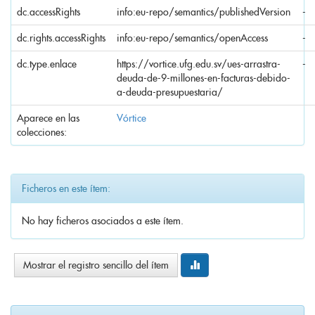
dc.accessRights
info:eu-repo/semantics/publishedVersion
-
dc.rights.accessRights
info:eu-repo/semantics/openAccess
-
dc.type.enlace
https://vortice.ufg.edu.sv/ues-arrastra-
-
deuda-de-9-millones-en-facturas-debido-
a-deuda-presupuestaria/
Aparece en las
Vórtice
colecciones:
Ficheros en este ítem:
No hay ficheros asociados a este ítem.
Mostrar el registro sencillo del ítem