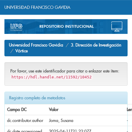
UNIVERSIDAD FRANCISCO GAVIDIA
Skip
navigation
Universidad Francisco Gavidia
3. Dirección de Investigación
Vórtice
Por favor, use este identificador para citar o enlazar este ítem:
https://hdl.handle.net/11592/10452
Registro completo de metadatos
Campo DC
Valor
Le
dc.contributor.author
Joma, Susana
-
dc.date.accessioned
2025-04-11T21:22:07Z
-