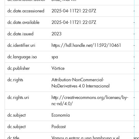
dc.date.accessioned
2025-04-11T21:22:07Z
-
dc.date.available
2025-04-11T21:22:07Z
-
dc.date.issued
2023
-
dc.identifier.uri
https://hdl.handle.net/11592/10461
-
dc.language.iso
spa
-
dc.publisher
Vórtice
-
dc.rights
Attribution-NonCommercial-
-
NoDerivatives 4.0 Internacional
dc.rights.uri
http://creativecommons.org/licenses/by-
-
nc-nd/4.0/
dc.subject
Economía
-
dc.subject
Podcast
-
dc.title
Vamos a entrar a una hambruna y el
sp