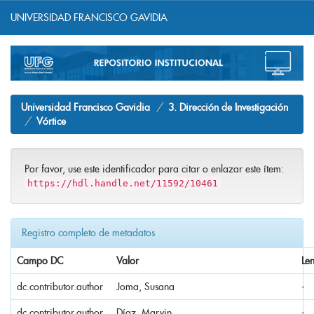
UNIVERSIDAD FRANCISCO GAVIDIA
Skip
navigation
Universidad Francisco Gavidia
3. Dirección de Investigación
Vórtice
Por favor, use este identificador para citar o enlazar este ítem:
https://hdl.handle.net/11592/10461
Registro completo de metadatos
Campo DC
Valor
Le
dc.contributor.author
Joma, Susana
-
dc.contributor.author
Díaz, Marvin
-