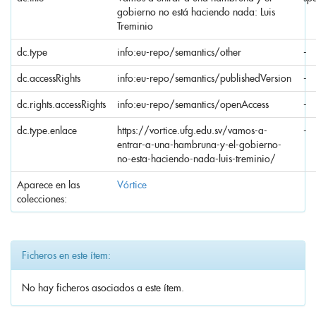
gobierno no está haciendo nada: Luis
Treminio
dc.type
info:eu-repo/semantics/other
-
dc.accessRights
info:eu-repo/semantics/publishedVersion
-
dc.rights.accessRights
info:eu-repo/semantics/openAccess
-
dc.type.enlace
https://vortice.ufg.edu.sv/vamos-a-
-
entrar-a-una-hambruna-y-el-gobierno-
no-esta-haciendo-nada-luis-treminio/
Aparece en las
Vórtice
colecciones:
Ficheros en este ítem:
No hay ficheros asociados a este ítem.