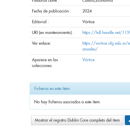
Palabras clave :
Cultura;Economía
Fecha de publicación :
2024
Editorial :
Vórtice
URI (en mantenimiento) :
https://hdl.handle.net/1
Ver enlace:
https://vortice.ufg.edu.sv
anuales/
Aparece en las
Vórtice
colecciones:
Ficheros en este ítem:
No hay ficheros asociados a este ítem.
Mostrar el registro Dublin Core completo del ítem