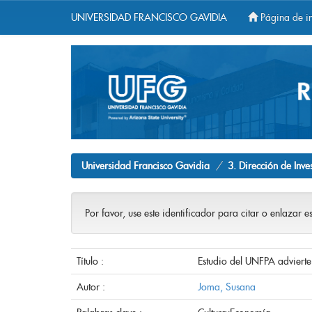
UNIVERSIDAD FRANCISCO GAVIDIA
Página de in
Skip
navigation
Universidad Francisco Gavidia
3. Dirección de Inve
Por favor, use este identificador para citar o enlazar e
Título :
Estudio del UNFPA advierte
Autor :
Joma, Susana