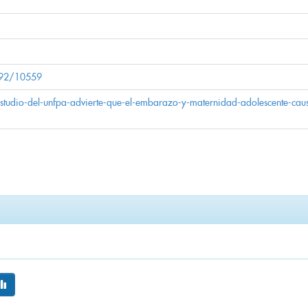
1592/10559
/estudio-del-unfpa-advierte-que-el-embarazo-y-maternidad-adolescente-cau