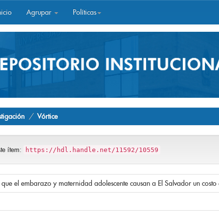
icio
Agrupar
Políticas
stigación
Vórtice
ste ítem:
https://hdl.handle.net/11592/10559
 que el embarazo y maternidad adolescente causan a El Salvador un costo