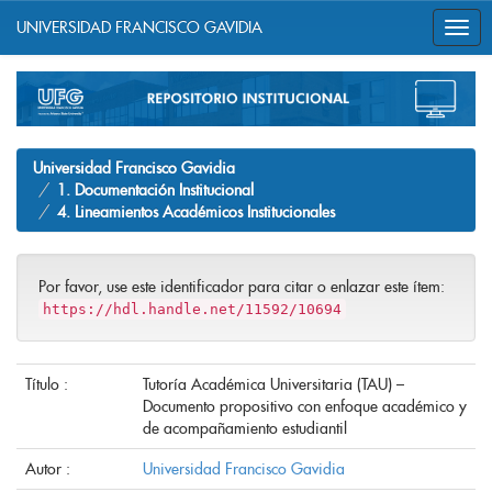
UNIVERSIDAD FRANCISCO GAVIDIA
Skip
navigation
Universidad Francisco Gavidia
1. Documentación Institucional
4. Lineamientos Académicos Institucionales
Por favor, use este identificador para citar o enlazar este ítem:
https://hdl.handle.net/11592/10694
Título :
Tutoría Académica Universitaria (TAU) –
Documento propositivo con enfoque académico y
de acompañamiento estudiantil
Autor :
Universidad Francisco Gavidia