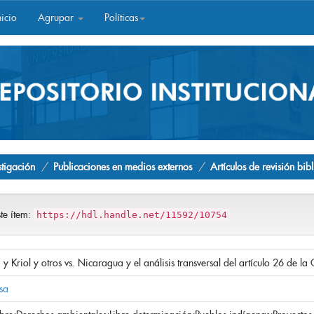
icio
Agrupar
Políticas
stigación
Publicaciones en medios externos
Artículos de revisión bib
ste ítem:
https://hdl.handle.net/11592/10754
y Kriol y otros vs. Nicaragua y el análisis transversal del artículo 26 de 
sa