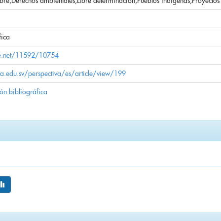
ibre;Derechos ambientales;Libre determinación;Pueblos indígenas;Proyectos 
fica
le.net/11592/10754
utla.edu.sv/perspectiva/es/article/view/199
ión bibliográfica