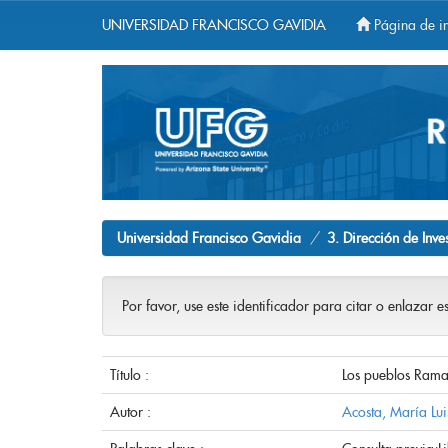
UNIVERSIDAD FRANCISCO GAVIDIA
Página de in
Skip
navigation
Universidad Francisco Gavidia
3. Dirección de Inve
Por favor, use este identificador para citar o enlazar e
Título :
Los pueblos Rama 
Autor :
Acosta, María Lui