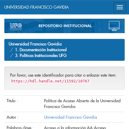
UNIVERSIDAD FRANCISCO GAVIDIA
Skip
navigation
Universidad Francisco Gavidia
1. Documentación Institucional
3. Políticas Institucionales UFG
Por favor, use este identificador para citar o enlazar este ítem:
https://hdl.handle.net/11592/10767
Título :
Política de Acceso Abierto de la Universidad
Francisco Gavidia
Autor :
Universidad Francisco Gavidia
Palabras clave :
Acceso a la información;AA;Acceso