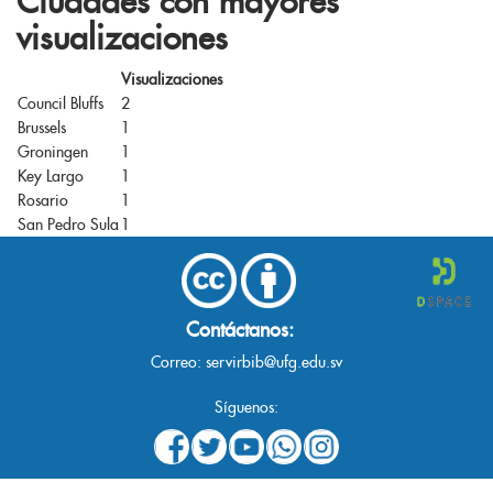
Ciudades con mayores
visualizaciones
Visualizaciones
Council Bluffs
2
Brussels
1
Groningen
1
Key Largo
1
Rosario
1
San Pedro Sula
1
Contáctanos:
Correo:
servirbib@ufg.edu.sv
Síguenos: