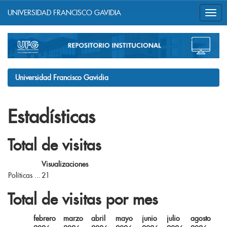
UNIVERSIDAD FRANCISCO GAVIDIA
Skip
navigation
Universidad Francisco Gavidia
Estadísticas
Total de visitas
Visualizaciones
Políticas ...
21
Total de visitas por mes
febrero
marzo
abril
mayo
junio
julio
agosto