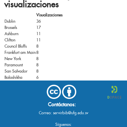
visualizaciones
Visualizaciones
Dublin
36
Brussels
17
Ashburn
11
Clifton
11
Council Bluffs
8
Frankfurt am Main
8
New York
8
Paramount
8
San Salvador
8
Balashikha
6
Contáctanos:
Correo:
servirbib@ufg.edu.sv
Síguenos: