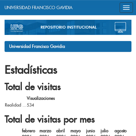
UNIVERSIDAD FRANCISCO GAVIDIA
Skip
navigation
Universidad Francisco Gavidia
Estadísticas
Total de visitas
Visualizaciones
Realidad ...
534
Total de visitas por mes
febrero
marzo
abril
mayo
junio
julio
agosto