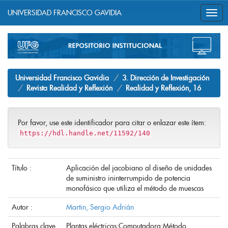
UNIVERSIDAD FRANCISCO GAVIDIA
Skip
navigation
Universidad Francisco Gavidia
3. Dirección de Investigación
Revista Realidad y Reflexión
Realidad y Reflexión, 16
Por favor, use este identificador para citar o enlazar este ítem:
https://hdl.handle.net/11592/140
Título :
Aplicación del jacobiano al diseño de unidades
de suministro ininterrumpido de potencia
monofásico que utiliza el método de muescas
Autor :
Martin, Sergio Adrián
Palabras clave
Plantas eléctricas;Computadora;Método