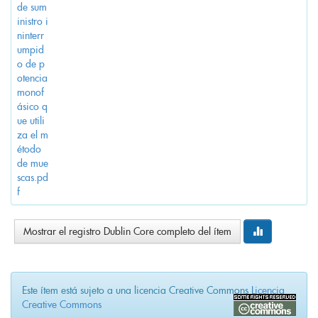
de sum
inistro i
ninterr
umpid
o de p
otencia
monof
ásico q
ue utili
za el m
étodo
de mue
scas.pd
f
Mostrar el registro Dublin Core completo del ítem
Este ítem está sujeto a una licencia Creative Commons
Licencia
Creative Commons