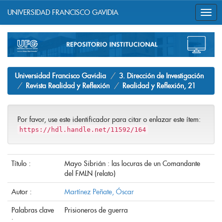
UNIVERSIDAD FRANCISCO GAVIDIA
Skip
navigation
Universidad Francisco Gavidia
3. Dirección de Investigación
Revista Realidad y Reflexión
Realidad y Reflexión, 21
Por favor, use este identificador para citar o enlazar este ítem:
https://hdl.handle.net/11592/164
Título :
Mayo Sibrián : las locuras de un Comandante
del FMLN (relato)
Autor :
Martínez Peñate, Óscar
Palabras clave
Prisioneros de guerra
: