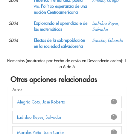
2004
Federico Hernández: poeta
Pineda, Grego
vrs. Político esperanza de una
nación Centroamericana
2004
Explorando el aprendizaje de
Ladislao Reyes,
las matemáticas
Salvador
2004
Efectos de la sobrepoblación
Sancho, Eduardo
en la sociedad salvadoreña
Elementos (mostrados por Fecha de envío en Descendente orden): 1
a 6 de 6
Otras opciones relacionadas
Autor
Alegría Coto, José Roberto
1
Ladislao Reyes, Salvador
1
Morales Peña, Juan Carlos
1