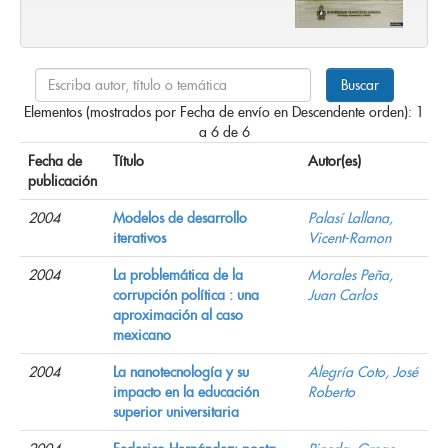
Elementos (mostrados por Fecha de envío en Descendente orden): 1
a 6 de 6
Fecha de
Título
Autor(es)
publicación
2004
Modelos de desarrollo
Palasí Lallana,
iterativos
Vicent-Ramon
2004
La problemática de la
Morales Peña,
corrupción política : una
Juan Carlos
aproximación al caso
mexicano
2004
La nanotecnología y su
Alegría Coto, José
impacto en la educación
Roberto
superior universitaria