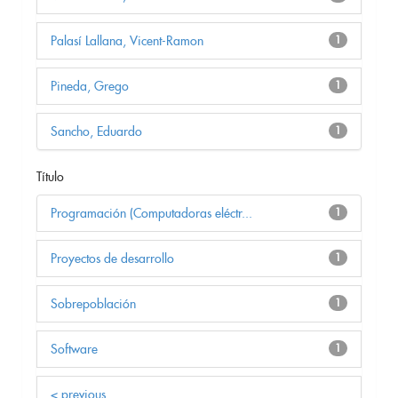
Palasí Lallana, Vicent-Ramon
1
Pineda, Grego
1
Sancho, Eduardo
1
Título
Programación (Computadoras eléctr...
1
Proyectos de desarrollo
1
Sobrepoblación
1
Software
1
< previous